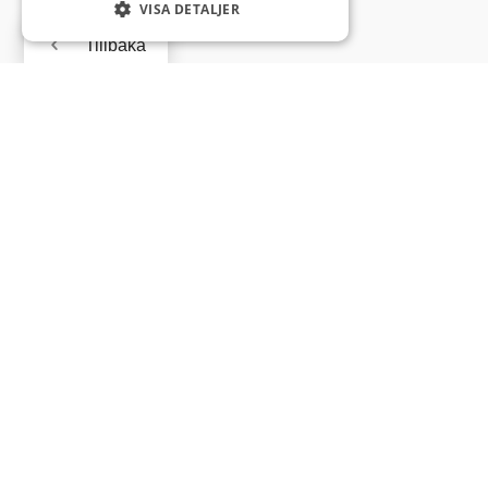
VISA DETALJER
Tillbaka
Detta är en demo –
toppmoderna servicehus, finns det
möjlighet att stå ute och ta hand om sin disk. Denna
byggnad är Elipse formad, byggt av betong med
sedumtak.
Inomhus i det tillbyggda orangeriet finns möjligheten
till matlagning.