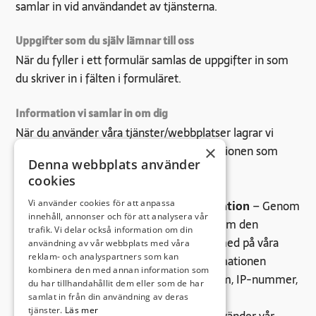
samlar in vid användandet av tjänsterna.
Uppgifter som du själv lämnar till oss
När du fyller i ett formulär samlas de uppgifter in som
du skriver in i fälten i formuläret.
Information vi samlar in om dig
När du använder våra tjänster/webbplatser lagrar vi
information om din användning. Informationen som
×
Denna webbplats använder
lagras kan delas upp i olika kategorier:
cookies
Vi använder cookies för att anpassa
Teknisk information/enhetsinformation
– Genom
innehåll, annonser och för att analysera vår
loggar registrerar vi teknisk information om den
trafik. Vi delar också information om din
enheten och den uppkoppling du surfar med på våra
användning av vår webbplats med våra
reklam- och analyspartners som kan
webbplatser/tjänster. Den tekniska informationen
kombinera den med annan information som
omfattar även webbläsare, operativsystem, IP-nummer,
du har tillhandahållit dem eller som de har
cookies och tokens.
samlat in från din användning av deras
tjänster.
Läs mer