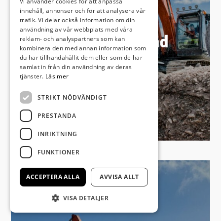
Vi använder cookies för att anpassa
innehåll, annonser och för att analysera vår
trafik. Vi delar också information om din
användning av vår webbplats med våra
Markentreprenad
reklam- och analyspartners som kan
kombinera den med annan information som
du har tillhandahållit dem eller som de har
samlat in från din användning av deras
tjänster.
Läs mer
STRIKT NÖDVÄNDIGT
PRESTANDA
INRIKTNING
FUNKTIONER
ACCEPTERA ALLA
AVVISA ALLT
VISA DETALJER